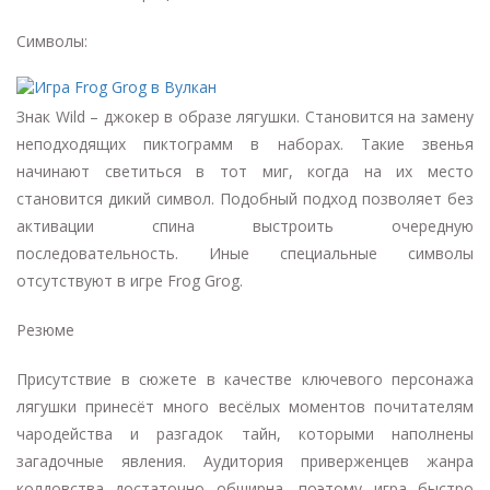
Символы:
Знак Wild – джокер в образе лягушки. Становится на замену
неподходящих пиктограмм в наборах. Такие звенья
начинают светиться в тот миг, когда на их место
становится дикий символ. Подобный подход позволяет без
активации спина выстроить очередную
последовательность. Иные специальные символы
отсутствуют в игре Frog Grog.
Резюме
Присутствие в сюжете в качестве ключевого персонажа
лягушки принесёт много весёлых моментов почитателям
чародейства и разгадок тайн, которыми наполнены
загадочные явления. Аудитория приверженцев жанра
колдовства достаточно обширна, поэтому игра быстро