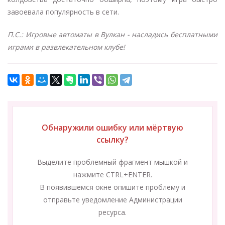
завоевала популярность в сети.
П.С.: Игровые автоматы в Вулкан - насладись бесплатными
играми в развлекательном клубе!
Обнаружили ошибку или мёртвую
ссылку?
Выделите проблемный фрагмент мышкой и
нажмите CTRL+ENTER.
В появившемся окне опишите проблему и
отправьте уведомление Администрации
ресурса.