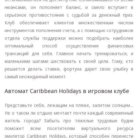
нюансами, он пополняет баланс, и смело вступает в
серьёзное противостояние с судьбой за денежный приз.
Клуб обеспечивает клиентов множественным числом
инструментов пополнения счета, а с помощью сотрудников
отдела службы поддержки можно подобрать наиболее
оптимальный способ осуществления финансовых
трансакций для себя. Главное начать тренироваться, и
маленькими шагами шествовать к своей цели. Тому, кто
решается делать ставки, фортуна дарит свою улыбку в
самый неожиданный момент.
Автомат Caribbean Holidays в игровом клубе
Представьте себя, лежащим на пляже, залитом солнцем…
Не о таком ли отдыхе мечтает почти каждый современный
житель города? Забыть про тяжелые трудовые будни
поможет всем посетителям виртуального ресурса
эмулятор Caribbean Holidays, который способен перенести