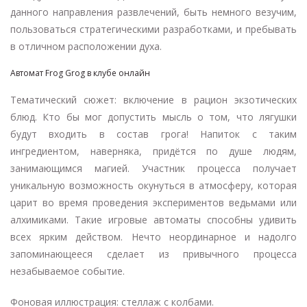
данного направления развлечений, быть немного везучим,
пользоваться стратегическими разработками, и пребывать
в отличном расположении духа.
Автомат Frog Grog в клубе онлайн
Тематический сюжет: включение в рацион экзотических
блюд. Кто бы мог допустить мысль о том, что лягушки
будут входить в состав грога! Напиток с таким
ингредиентом, наверняка, придётся по душе людям,
занимающимся магией. Участник процесса получает
уникальную возможность окунуться в атмосферу, которая
царит во время проведения экспериментов ведьмами или
алхимиками. Такие игровые автоматы способны удивить
всех ярким действом. Нечто неординарное и надолго
запоминающееся сделает из привычного процесса
незабываемое событие.
Фоновая иллюстрация: стеллаж с колбами.