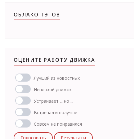
ОБЛАКО ТЭГОВ
ОЦЕНИТЕ РАБОТУ ДВИЖКА
Лучший из новостных
Неплохой движок
Устраивает ... но ...
Встречал и получше
Совсем не понравился
Голосовать
Результаты