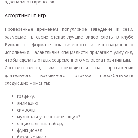
адреналина в кровоток.
Ассортимент игр
Проверенные временем популярное заведение в сети,
размещает в своих стенах лучшие видео слоты в клубе
Вулкан в формате классического и инновационного
исполнения. Талантливые специалисты прилагают уйму сил,
чтобы сделать отдых современного человека позитивным.
Соответственно, им приходиться на протяжении
длительного временного отрезка прорабатывать
следующие моменты:
графику,
анимацию,
символы,
музыкальную составляющую?
опциональный набор,
функционал,
базовые идеи.