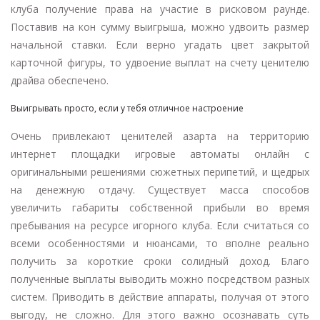
клуба получение права на участие в рисковом раунде.
Поставив на кон сумму выигрыша, можно удвоить размер
начальной ставки. Если верно угадать цвет закрытой
карточной фигуры, то удвоение выплат на счету ценителю
драйва обеспечено.
Выигрывать просто, если у тебя отличное настроение
Очень привлекают ценителей азарта на территорию
интернет площадки игровые автоматы онлайн с
оригинальными решениями сюжетных перипетий, и щедрых
на денежную отдачу. Существует масса способов
увеличить габариты собственной прибыли во время
пребывания на ресурсе игорного клуба. Если считаться со
всеми особенностями и нюансами, то вполне реально
получить за короткие сроки солидный доход. Благо
полученные выплаты выводить можно посредством разных
систем. Приводить в действие аппараты, получая от этого
выгоду, не сложно. Для этого важно осознавать суть