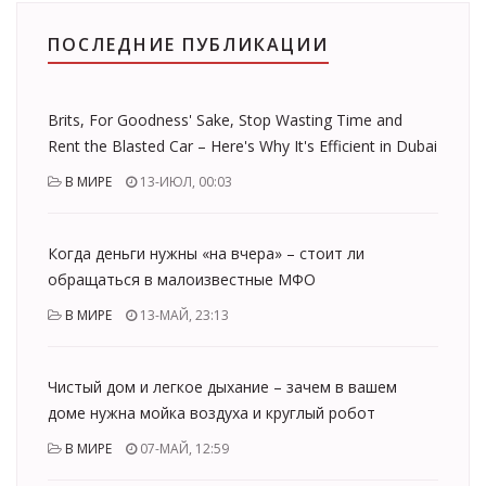
ПОСЛЕДНИЕ ПУБЛИКАЦИИ
Brits, For Goodness' Sake, Stop Wasting Time and
Rent the Blasted Car – Here's Why It's Efficient in Dubai
В МИРЕ
13-ИЮЛ, 00:03
Когда деньги нужны «на вчера» – стоит ли
обращаться в малоизвестные МФО
В МИРЕ
13-МАЙ, 23:13
Чистый дом и легкое дыхание – зачем в вашем
доме нужна мойка воздуха и круглый робот
В МИРЕ
07-МАЙ, 12:59