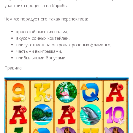
участника процесса на Карибы.
Чем же порадует его такая перспектива:
красотой высоких пальм,
вкусом сочных коктейлей,
присутствием на островах розовых фламинго,
частыми выигрышами,
прибыльными бонусами.
Правила